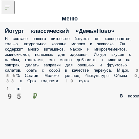
Меню
Йогурт классический «ДемьяНово»
В составе нашего питьевого йогурта нет консервантов,
только натуральное коровье молоко и закваска. Он
содержит много витаминов, макро- и микроэлементов,
аминокислот, полезных для здоровья. Йогурт вкусен с
хлебом, галетами, его можно добавлять к мюсли на
завтрак, делать заправки для овощных и фруктовых
салатов, брать с собой в качестве перекуса. М.д.ж. 3
5-6% Состав: Молоко цельное, биокультуры Объем: 0
33 л Срок годности: 10 суток
1 шт.
95 ₽
В корзи