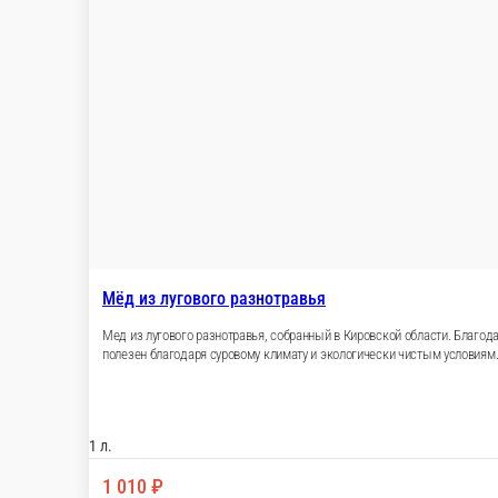
Семейная пастадельная в Кирове производит пасту Premium из
ингредиенты: шпинат, томаты, лимон, базилик, чеснок и пере
благодаря бронзовой матрице-фильере — насадке, через котор
салатов Условия хранения: при температуре не более 25С и вл
1 шт.
350 ₽
В корзину
Паста Casarecce —из цельнозерновой муки, Пастадельная
Семейная пастадельная в Кирове производит пасту Premium из
ингредиенты: шпинат, томаты, лимон, базилик, чеснок и пере
благодаря бронзовой матрице-фильере — насадке, через котор
1 шт.
300 ₽
В корзину
Брускетта из вяленых томатов с прованскими травами и чесно