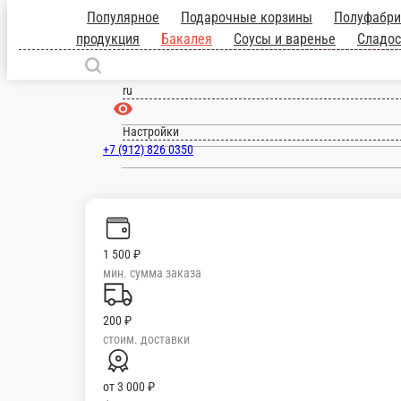
Киров
ru
Настройки
+7 (912) 826 0350
Главная
Отзывы
О нас
1 500 ₽
мин. сумма заказа
200 ₽
стоим. доставки
от
3 000 ₽
беспл. доставка
Популярное
Подарочные корзины
Полуфабрикаты
Молочная про