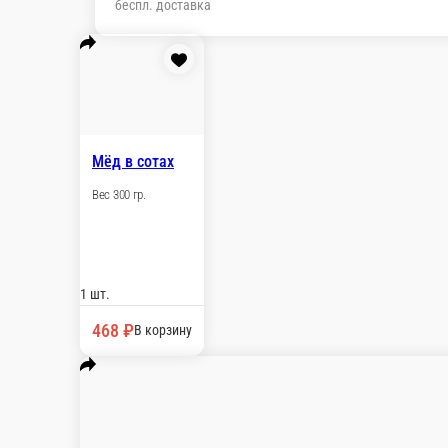
Мёд в сотах
Вес 300 гр.
1 шт.
468 ₽
В корзину
Мёд из лугового разнотравья
Мед из лугового разнотравья, собранный в Кировской области
Считается, что северный мед наиболее полезен благодаря суро
1 л.
1 010 ₽
В корзину
Сванская соль чесночная
Вес: 150 гр Состав: соль пищевая поваренная, тмин, чеснок, 