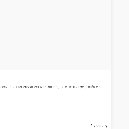
ой температуре. А в тесто добавляют натуральные
— шероховатая поверхность, которая лучше удерживает соус
 любые соусы, а также ее можно использовать в приготовлении
шеницы, вода Время приготовления: 3-4 минуты
ой температуре. А в тесто добавляют натуральные
— шероховатая поверхность, которая лучше удерживает соус
 любые соусы