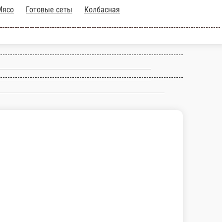
одукция
Бакалея
Соусы и варенье
Сладости
Напитки