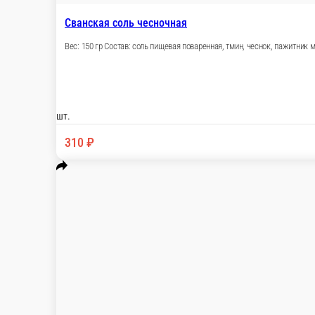
Главная
Бакалея
Брускетта из вяленых томатов с прованскими травами и 
© FoodSoul, Inc. 2026.
Пользовательское соглашение
Лицензионное соглашение
Условия акций сервиса
Политика конфиденциальности
Правила оплаты
Мы в социальных сетях:
Скачивайте бесплатно наше приложение:
2026 Работает на платформе
FoodSoul